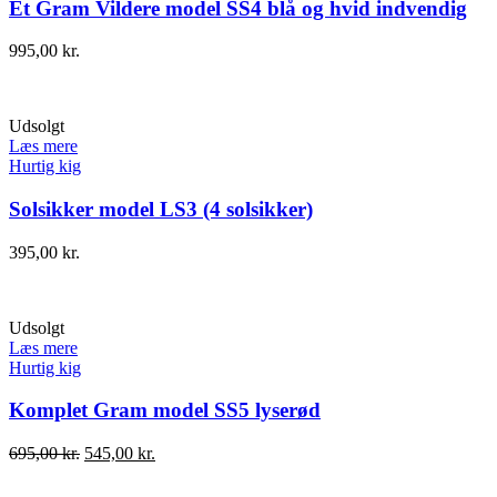
Et Gram Vildere model SS4 blå og hvid indvendig
995,00
kr.
Udsolgt
Læs mere
Hurtig kig
Solsikker model LS3 (4 solsikker)
395,00
kr.
Udsolgt
Læs mere
Hurtig kig
Komplet Gram model SS5 lyserød
695,00
kr.
545,00
kr.