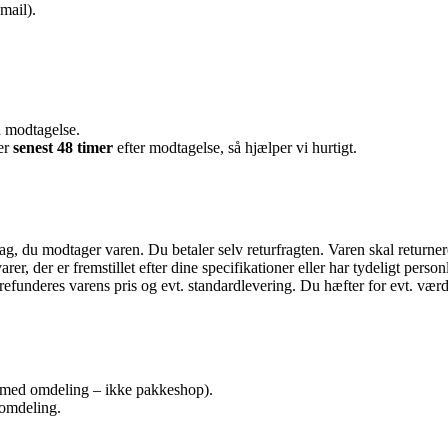
mail).
d modtagelse.
er
senest 48 timer
efter modtagelse, så hjælper vi hurtigt.
dag, du modtager varen. Du betaler selv returfragten. Varen skal retur
arer, der er fremstillet efter dine specifikationer eller har tydeligt person
efunderes varens pris og evt. standardlevering. Du hæfter for evt. værd
med omdeling – ikke pakkeshop).
 omdeling.