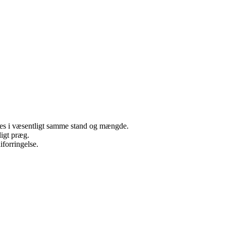
neres i væsentligt samme stand og mængde.
ligt præg.
iforringelse.