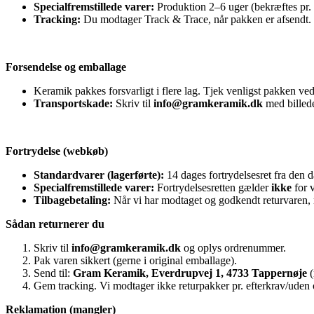
Specialfremstillede varer:
Produktion 2–6 uger (bekræftes pr. 
Tracking:
Du modtager Track & Trace, når pakken er afsendt.
Forsendelse og emballage
Keramik pakkes forsvarligt i flere lag. Tjek venligst pakken ve
Transportskade:
Skriv til
info@gramkeramik.dk
med billed
Fortrydelse (webkøb)
Standardvarer (lagerførte):
14 dages fortrydelsesret fra den 
Specialfremstillede varer:
Fortrydelsesretten gælder
ikke
for v
Tilbagebetaling:
Når vi har modtaget og godkendt returvaren, r
Sådan returnerer du
Skriv til
info@gramkeramik.dk
og oplys ordrenummer.
Pak varen sikkert (gerne i original emballage).
Send til:
Gram Keramik, Everdrupvej 1, 4733 Tappernøje
(
Gem tracking. Vi modtager ikke returpakker pr. efterkrav/uden
Reklamation (mangler)