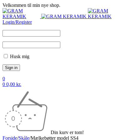
Velkommen til min nye shop.
Login/Register
Husk mig
0
0
0,00
kr.
Din kurv er tom!
Forside
/
Skåle
/
Mælkebøtter model SS4