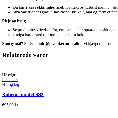
Du har
2 års reklamationsret
. Kontakt os hurtigst muligt – ge
Små variationer i glasur, farvetone, struktur, mål og form er n
Pleje og brug
Se produktbeskrivelsen for, om varen tåler opvaskemaskine, o
Undgå hårde stød og store temperaturchok.
Spørgsmål?
Skriv til
info@gramkeramik.dk
– vi hjælper gerne.
Relaterede varer
Udsolgt
Læs mere
Hurtig kig
Boheme model SS3
695,00
kr.