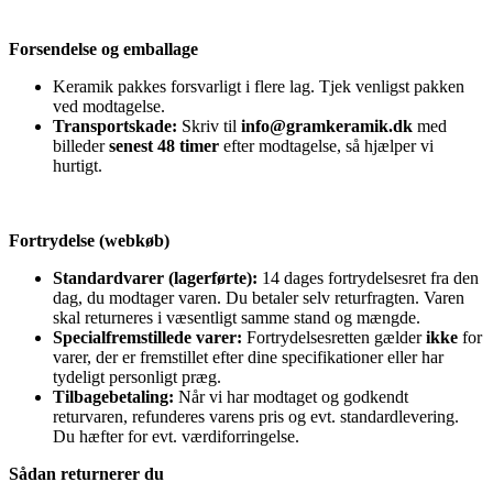
Forsendelse og emballage
Keramik pakkes forsvarligt i flere lag. Tjek venligst pakken
ved modtagelse.
Transportskade:
Skriv til
info@gramkeramik.dk
med
billeder
senest 48 timer
efter modtagelse, så hjælper vi
hurtigt.
Fortrydelse (webkøb)
Standardvarer (lagerførte):
14 dages fortrydelsesret fra den
dag, du modtager varen. Du betaler selv returfragten. Varen
skal returneres i væsentligt samme stand og mængde.
Specialfremstillede varer:
Fortrydelsesretten gælder
ikke
for
varer, der er fremstillet efter dine specifikationer eller har
tydeligt personligt præg.
Tilbagebetaling:
Når vi har modtaget og godkendt
returvaren, refunderes varens pris og evt. standardlevering.
Du hæfter for evt. værdiforringelse.
Sådan returnerer du