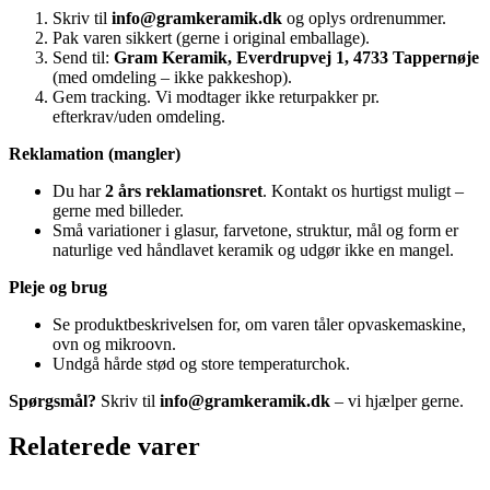
Skriv til
info@gramkeramik.dk
og oplys ordrenummer.
Pak varen sikkert (gerne i original emballage).
Send til:
Gram Keramik, Everdrupvej 1, 4733 Tappernøje
(med omdeling – ikke pakkeshop).
Gem tracking. Vi modtager ikke returpakker pr.
efterkrav/uden omdeling.
Reklamation (mangler)
Du har
2 års reklamationsret
. Kontakt os hurtigst muligt –
gerne med billeder.
Små variationer i glasur, farvetone, struktur, mål og form er
naturlige ved håndlavet keramik og udgør ikke en mangel.
Pleje og brug
Se produktbeskrivelsen for, om varen tåler opvaskemaskine,
ovn og mikroovn.
Undgå hårde stød og store temperaturchok.
Spørgsmål?
Skriv til
info@gramkeramik.dk
– vi hjælper gerne.
Relaterede varer