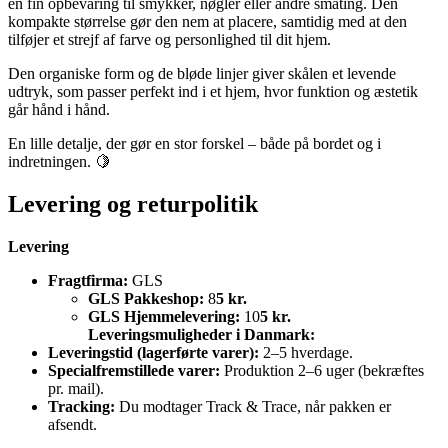
en fin opbevaring til smykker, nøgler eller andre småting. Den
kompakte størrelse gør den nem at placere, samtidig med at den
tilføjer et strejf af farve og personlighed til dit hjem.
Den organiske form og de bløde linjer giver skålen et levende
udtryk, som passer perfekt ind i et hjem, hvor funktion og æstetik
går hånd i hånd.
En lille detalje, der gør en stor forskel – både på bordet og i
indretningen. 🍋
Levering og returpolitik
Levering
Fragtfirma:
GLS
GLS Pakkeshop:
8
5 kr.
GLS Hjemmelevering:
10
5 kr.
Leveringsmuligheder i Danmark:
Leveringstid (lagerførte varer):
2–5 hverdage.
Specialfremstillede varer:
Produktion 2–6 uger (bekræftes
pr. mail).
Tracking:
Du modtager Track & Trace, når pakken er
afsendt.