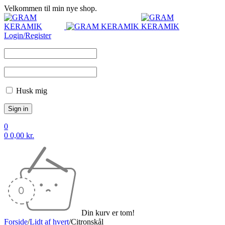
Velkommen til min nye shop.
Login/Register
Husk mig
0
0
0,00
kr.
Din kurv er tom!
Forside
/
Lidt af hvert
/
Citronskål