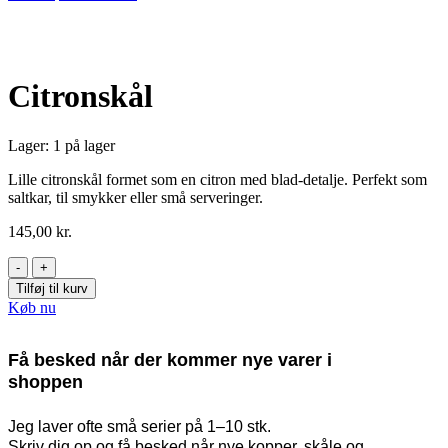
Citronskål
Lager:
1 på lager
Lille citronskål formet som en citron med blad-detalje. Perfekt som
saltkar, til smykker eller små serveringer.
145,00
kr.
Tilføj til kurv
Køb nu
Få besked når der kommer nye varer i
shoppen
Jeg laver ofte små serier på 1–10 stk.
Skriv dig op og få besked når nye kopper, skåle og