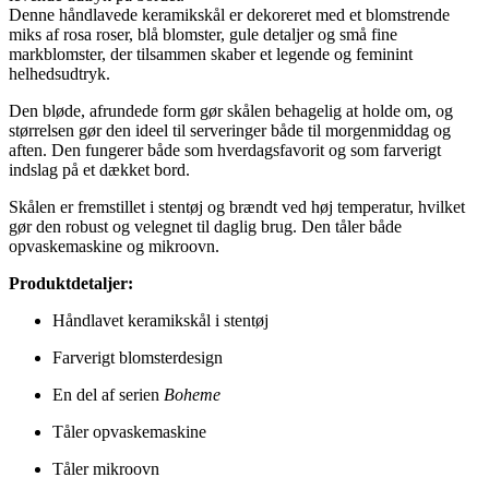
Denne håndlavede keramikskål er dekoreret med et blomstrende
miks af rosa roser, blå blomster, gule detaljer og små fine
markblomster, der tilsammen skaber et legende og feminint
helhedsudtryk.
Den bløde, afrundede form gør skålen behagelig at holde om, og
størrelsen gør den ideel til serveringer både til morgenmiddag og
aften. Den fungerer både som hverdagsfavorit og som farverigt
indslag på et dækket bord.
Skålen er fremstillet i stentøj og brændt ved høj temperatur, hvilket
gør den robust og velegnet til daglig brug. Den tåler både
opvaskemaskine og mikroovn.
Produktdetaljer:
Håndlavet keramikskål i stentøj
Farverigt blomsterdesign
En del af serien
Boheme
Tåler opvaskemaskine
Tåler mikroovn