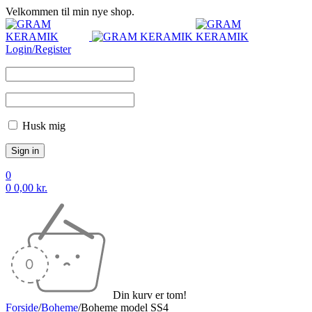
Velkommen til min nye shop.
Login/Register
Husk mig
0
0
0,00
kr.
Din kurv er tom!
Forside
/
Boheme
/
Boheme model SS4