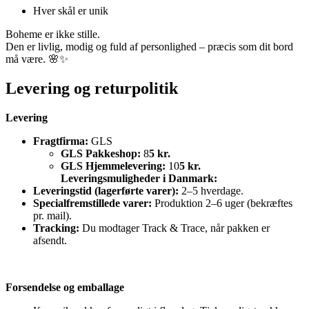
Hver skål er unik
Boheme er ikke stille.
Den er livlig, modig og fuld af personlighed – præcis som dit bord
må være. 🌸✨
Levering og returpolitik
Levering
Fragtfirma:
GLS
GLS Pakkeshop:
8
5 kr.
GLS Hjemmelevering:
10
5 kr.
Leveringsmuligheder i Danmark:
Leveringstid (lagerførte varer):
2–5 hverdage.
Specialfremstillede varer:
Produktion 2–6 uger (bekræftes
pr. mail).
Tracking:
Du modtager Track & Trace, når pakken er
afsendt.
Forsendelse og emballage