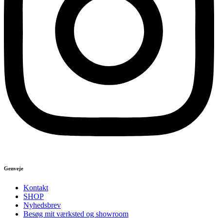
Genveje
Kontakt
SHOP
Nyhedsbrev
Besøg mit værksted og showroom