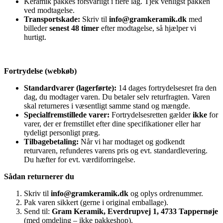
Keramik pakkes forsvarligt i flere lag. Tjek venligst pakken
ved modtagelse.
Transportskade:
Skriv til
info@gramkeramik.dk
med
billeder
senest 48 timer
efter modtagelse, så hjælper vi
hurtigt.
Fortrydelse (webkøb)
Standardvarer (lagerførte):
14 dages fortrydelsesret fra den
dag, du modtager varen. Du betaler selv returfragten. Varen
skal returneres i væsentligt samme stand og mængde.
Specialfremstillede varer:
Fortrydelsesretten gælder
ikke
for
varer, der er fremstillet efter dine specifikationer eller har
tydeligt personligt præg.
Tilbagebetaling:
Når vi har modtaget og godkendt
returvaren, refunderes varens pris og evt. standardlevering.
Du hæfter for evt. værdiforringelse.
Sådan returnerer du
Skriv til
info@gramkeramik.dk
og oplys ordrenummer.
Pak varen sikkert (gerne i original emballage).
Send til:
Gram Keramik, Everdrupvej 1, 4733 Tappernøje
(med omdeling – ikke pakkeshop).