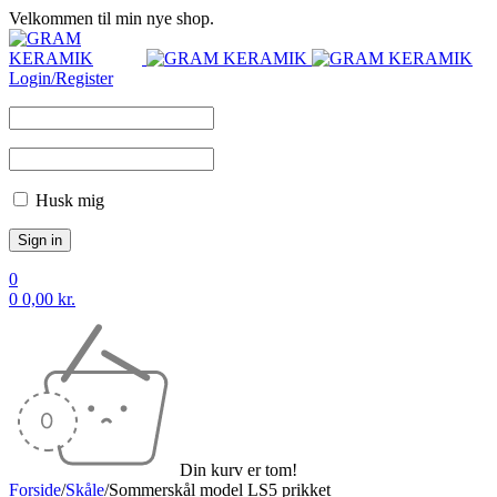
Velkommen til min nye shop.
Login/Register
Husk mig
0
0
0,00
kr.
Din kurv er tom!
Forside
/
Skåle
/
Sommerskål model LS5 prikket