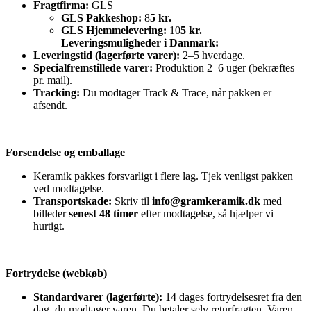
Fragtfirma:
GLS
GLS Pakkeshop:
8
5 kr.
GLS Hjemmelevering:
10
5 kr.
Leveringsmuligheder i Danmark:
Leveringstid (lagerførte varer):
2–5 hverdage.
Specialfremstillede varer:
Produktion 2–6 uger (bekræftes
pr. mail).
Tracking:
Du modtager Track & Trace, når pakken er
afsendt.
Forsendelse og emballage
Keramik pakkes forsvarligt i flere lag. Tjek venligst pakken
ved modtagelse.
Transportskade:
Skriv til
info@gramkeramik.dk
med
billeder
senest 48 timer
efter modtagelse, så hjælper vi
hurtigt.
Fortrydelse (webkøb)
Standardvarer (lagerførte):
14 dages fortrydelsesret fra den
dag, du modtager varen. Du betaler selv returfragten. Varen