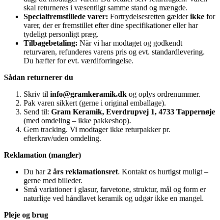
skal returneres i væsentligt samme stand og mængde.
Specialfremstillede varer:
Fortrydelsesretten gælder
ikke
for
varer, der er fremstillet efter dine specifikationer eller har
tydeligt personligt præg.
Tilbagebetaling:
Når vi har modtaget og godkendt
returvaren, refunderes varens pris og evt. standardlevering.
Du hæfter for evt. værdiforringelse.
Sådan returnerer du
Skriv til
info@gramkeramik.dk
og oplys ordrenummer.
Pak varen sikkert (gerne i original emballage).
Send til:
Gram Keramik, Everdrupvej 1, 4733 Tappernøje
(med omdeling – ikke pakkeshop).
Gem tracking. Vi modtager ikke returpakker pr.
efterkrav/uden omdeling.
Reklamation (mangler)
Du har
2 års reklamationsret
. Kontakt os hurtigst muligt –
gerne med billeder.
Små variationer i glasur, farvetone, struktur, mål og form er
naturlige ved håndlavet keramik og udgør ikke en mangel.
Pleje og brug