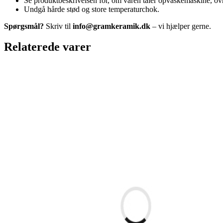
Se produktbeskrivelsen for, om varen tåler opvaskemaskine, o
Undgå hårde stød og store temperaturchok.
Spørgsmål?
Skriv til
info@gramkeramik.dk
– vi hjælper gerne.
Relaterede varer