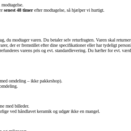
d modtagelse.
er
senest 48 timer
efter modtagelse, så hjælper vi hurtigt.
dag, du modtager varen. Du betaler selv returfragten. Varen skal retur
arer, der er fremstillet efter dine specifikationer eller har tydeligt person
efunderes varens pris og evt. standardlevering. Du hæfter for evt. værd
med omdeling – ikke pakkeshop).
 omdeling.
rne med billeder.
aturlige ved håndlavet keramik og udgør ikke en mangel.