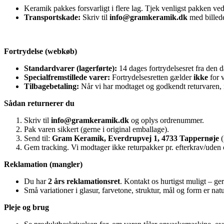
Keramik pakkes forsvarligt i flere lag. Tjek venligst pakken ve
Transportskade:
Skriv til
info@gramkeramik.dk
med billed
Fortrydelse (webkøb)
Standardvarer (lagerførte):
14 dages fortrydelsesret fra den 
Specialfremstillede varer:
Fortrydelsesretten gælder
ikke
for v
Tilbagebetaling:
Når vi har modtaget og godkendt returvaren, r
Sådan returnerer du
Skriv til
info@gramkeramik.dk
og oplys ordrenummer.
Pak varen sikkert (gerne i original emballage).
Send til:
Gram Keramik, Everdrupvej 1, 4733 Tappernøje
(
Gem tracking. Vi modtager ikke returpakker pr. efterkrav/uden
Reklamation (mangler)
Du har
2 års reklamationsret
. Kontakt os hurtigst muligt – ge
Små variationer i glasur, farvetone, struktur, mål og form er n
Pleje og brug