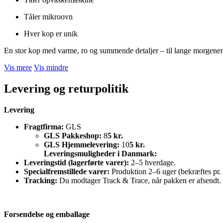
Tåler mikroovn
Hver kop er unik
En stor kop med varme, ro og summende detaljer – til lange morgene
Vis mere
Vis mindre
Levering og returpolitik
Levering
Fragtfirma:
GLS
GLS Pakkeshop:
8
5 kr.
GLS Hjemmelevering:
10
5 kr.
Leveringsmuligheder i Danmark:
Leveringstid (lagerførte varer):
2–5 hverdage.
Specialfremstillede varer:
Produktion 2–6 uger (bekræftes pr. 
Tracking:
Du modtager Track & Trace, når pakken er afsendt.
Forsendelse og emballage