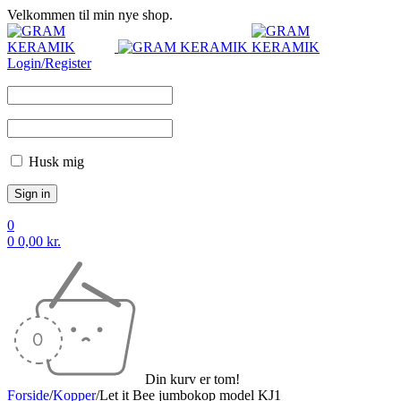
Velkommen til min nye shop.
Login/Register
Husk mig
0
0
0,00
kr.
Din kurv er tom!
Forside
/
Kopper
/
Let it Bee jumbokop model KJ1