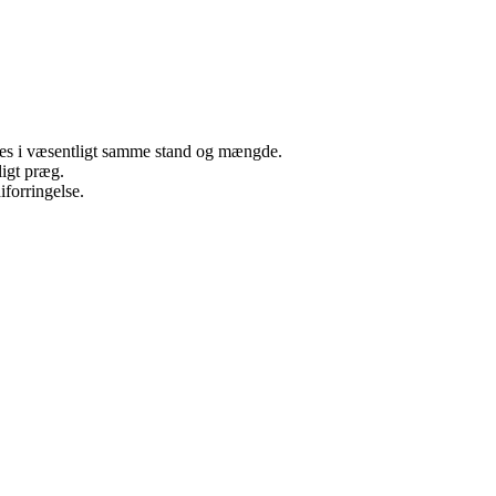
neres i væsentligt samme stand og mængde.
ligt præg.
iforringelse.