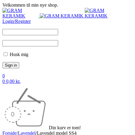
Velkommen til min nye shop.
Login/Register
Husk mig
0
0
0,00
kr.
Din kurv er tom!
Forside
/
Lavendel
/
Lavendel model SS4