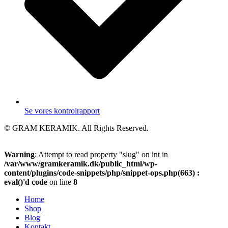
Se vores kontrolrapport
© GRAM KERAMIK. All Rights Reserved.
Warning
: Attempt to read property "slug" on int in
/var/www/gramkeramik.dk/public_html/wp-
content/plugins/code-snippets/php/snippet-ops.php(663) :
eval()'d code
on line
8
Home
Shop
Blog
Kontakt