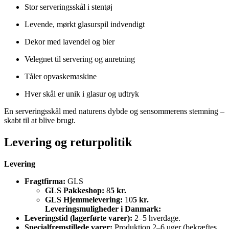
Stor serveringsskål i stentøj
Levende, mørkt glasurspil indvendigt
Dekor med lavendel og bier
Velegnet til servering og anretning
Tåler opvaskemaskine
Hver skål er unik i glasur og udtryk
En serveringsskål med naturens dybde og sensommerens stemning –
skabt til at blive brugt.
Levering og returpolitik
Levering
Fragtfirma:
GLS
GLS Pakkeshop:
8
5 kr.
GLS Hjemmelevering:
10
5 kr.
Leveringsmuligheder i Danmark:
Leveringstid (lagerførte varer):
2–5 hverdage.
Specialfremstillede varer:
Produktion 2–6 uger (bekræftes