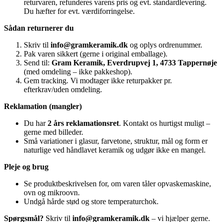
returvaren, refunderes varens pris og evt. standardlevering.
Du hæfter for evt. værdiforringelse.
Sådan returnerer du
Skriv til
info@gramkeramik.dk
og oplys ordrenummer.
Pak varen sikkert (gerne i original emballage).
Send til:
Gram Keramik, Everdrupvej 1, 4733 Tappernøje
(med omdeling – ikke pakkeshop).
Gem tracking. Vi modtager ikke returpakker pr.
efterkrav/uden omdeling.
Reklamation (mangler)
Du har
2 års reklamationsret
. Kontakt os hurtigst muligt –
gerne med billeder.
Små variationer i glasur, farvetone, struktur, mål og form er
naturlige ved håndlavet keramik og udgør ikke en mangel.
Pleje og brug
Se produktbeskrivelsen for, om varen tåler opvaskemaskine,
ovn og mikroovn.
Undgå hårde stød og store temperaturchok.
Spørgsmål?
Skriv til
info@gramkeramik.dk
– vi hjælper gerne.