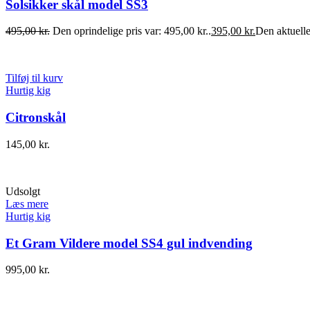
Solsikker skål model SS3
495,00
kr.
Den oprindelige pris var: 495,00 kr..
395,00
kr.
Den aktuelle 
Tilføj til kurv
Hurtig kig
Citronskål
145,00
kr.
Udsolgt
Læs mere
Hurtig kig
Et Gram Vildere model SS4 gul indvending
995,00
kr.