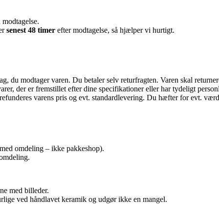
d modtagelse.
er
senest 48 timer
efter modtagelse, så hjælper vi hurtigt.
dag, du modtager varen. Du betaler selv returfragten. Varen skal retur
arer, der er fremstillet efter dine specifikationer eller har tydeligt person
efunderes varens pris og evt. standardlevering. Du hæfter for evt. værd
med omdeling – ikke pakkeshop).
 omdeling.
rne med billeder.
aturlige ved håndlavet keramik og udgør ikke en mangel.