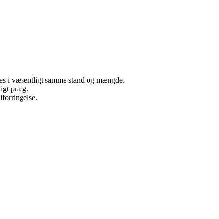
neres i væsentligt samme stand og mængde.
ligt præg.
iforringelse.