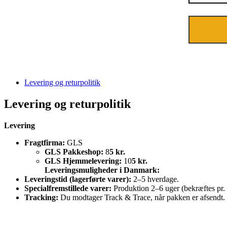
Levering og returpolitik
Levering og returpolitik
Levering
Fragtfirma:
GLS
GLS Pakkeshop:
8
5 kr.
GLS Hjemmelevering:
10
5 kr.
Leveringsmuligheder i Danmark:
Leveringstid (lagerførte varer):
2–5 hverdage.
Specialfremstillede varer:
Produktion 2–6 uger (bekræftes pr. 
Tracking:
Du modtager Track & Trace, når pakken er afsendt.