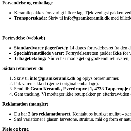
Forsendelse og emballage
Keramik pakkes forsvarligt i flere lag. Tjek venligst pakken ve
Transportskade:
Skriv til
info@gramkeramik.dk
med billed
Fortrydelse (webkøb)
Standardvarer (lagerførte):
14 dages fortrydelsesret fra den 
Specialfremstillede varer:
Fortrydelsesretten gælder
ikke
for v
Tilbagebetaling:
Når vi har modtaget og godkendt returvaren, r
Sådan returnerer du
Skriv til
info@gramkeramik.dk
og oplys ordrenummer.
Pak varen sikkert (gerne i original emballage).
Send til:
Gram Keramik, Everdrupvej 1, 4733 Tappernøje
(
Gem tracking. Vi modtager ikke returpakker pr. efterkrav/uden
Reklamation (mangler)
Du har
2 års reklamationsret
. Kontakt os hurtigst muligt – ge
Små variationer i glasur, farvetone, struktur, mål og form er n
Pleje og brug