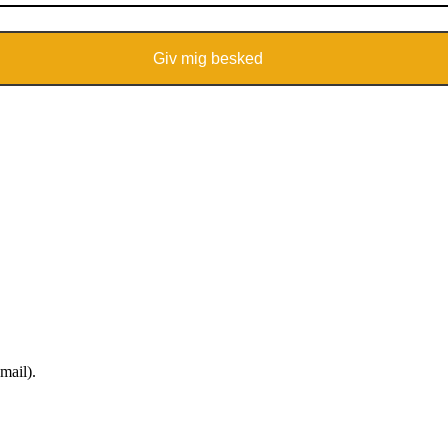
Giv mig besked
mail).