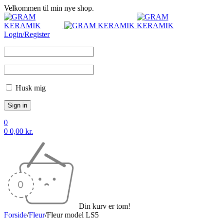
Velkommen til min nye shop.
Login/Register
Husk mig
0
0
0,00
kr.
Din kurv er tom!
Forside
/
Fleur
/
Fleur model LS5