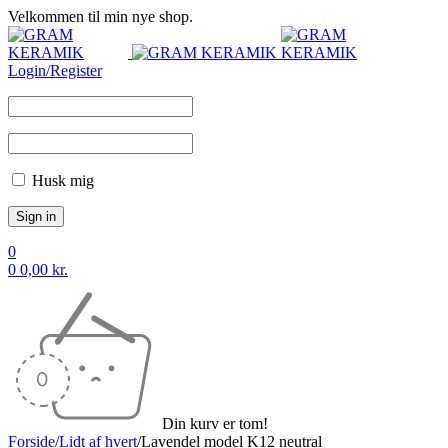
Velkommen til min nye shop.
Login/Register
Husk mig
0
0
0,00
kr.
Din kurv er tom!
Forside
/
Lidt af hvert
/
Lavendel model K12 neutral