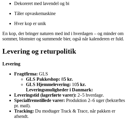
Dekoreret med lavendel og bi
Tåler opvaskemaskine
Hver kop er unik
En kop, der bringer naturen med ind i hverdagen – og minder om
sommer, blomster og summende bier, også når kalenderen er fuld.
Levering og returpolitik
Levering
Fragtfirma:
GLS
GLS Pakkeshop:
8
5 kr.
GLS Hjemmelevering:
10
5 kr.
Leveringsmuligheder i Danmark:
Leveringstid (lagerførte varer):
2–5 hverdage.
Specialfremstillede varer:
Produktion 2–6 uger (bekræftes
pr. mail).
Tracking:
Du modtager Track & Trace, når pakken er
afsendt.