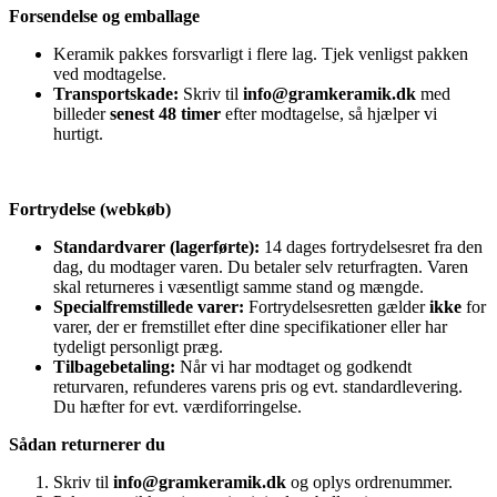
Forsendelse og emballage
Keramik pakkes forsvarligt i flere lag. Tjek venligst pakken
ved modtagelse.
Transportskade:
Skriv til
info@gramkeramik.dk
med
billeder
senest 48 timer
efter modtagelse, så hjælper vi
hurtigt.
Fortrydelse (webkøb)
Standardvarer (lagerførte):
14 dages fortrydelsesret fra den
dag, du modtager varen. Du betaler selv returfragten. Varen
skal returneres i væsentligt samme stand og mængde.
Specialfremstillede varer:
Fortrydelsesretten gælder
ikke
for
varer, der er fremstillet efter dine specifikationer eller har
tydeligt personligt præg.
Tilbagebetaling:
Når vi har modtaget og godkendt
returvaren, refunderes varens pris og evt. standardlevering.
Du hæfter for evt. værdiforringelse.
Sådan returnerer du
Skriv til
info@gramkeramik.dk
og oplys ordrenummer.