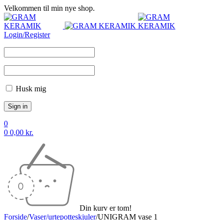
Velkommen til min nye shop.
Login/Register
Husk mig
0
0
0,00
kr.
Din kurv er tom!
Forside
/
Vaser/urtepotteskjuler
/
UNIGRAM vase 1