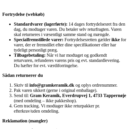
Fortrydelse (webkøb)
Standardvarer (lagerførte):
14 dages fortrydelsesret fra den
dag, du modtager varen. Du betaler selv returfragten. Varen
skal returneres i væsentligt samme stand og mængde.
Specialfremstillede varer:
Fortrydelsesretten gælder
ikke
for
varer, der er fremstillet efter dine specifikationer eller har
tydeligt personligt præg.
Tilbagebetaling:
Når vi har modtaget og godkendt
returvaren, refunderes varens pris og evt. standardlevering.
Du hæfter for evt. værdiforringelse.
Sådan returnerer du
Skriv til
info@gramkeramik.dk
og oplys ordrenummer.
Pak varen sikkert (gerne i original emballage).
Send til:
Gram Keramik, Everdrupvej 1, 4733 Tappernøje
(med omdeling – ikke pakkeshop).
Gem tracking. Vi modtager ikke returpakker pr.
efterkrav/uden omdeling.
Reklamation (mangler)