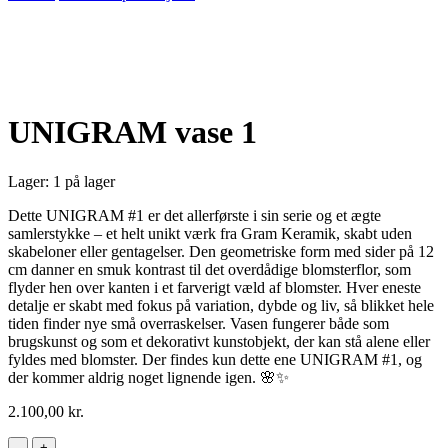
UNIGRAM vase 1
Lager:
1 på lager
Dette UNIGRAM #1 er det allerførste i sin serie og et ægte
samlerstykke – et helt unikt værk fra Gram Keramik, skabt uden
skabeloner eller gentagelser. Den geometriske form med sider på 12
cm danner en smuk kontrast til det overdådige blomsterflor, som
flyder hen over kanten i et farverigt væld af blomster. Hver eneste
detalje er skabt med fokus på variation, dybde og liv, så blikket hele
tiden finder nye små overraskelser. Vasen fungerer både som
brugskunst og som et dekorativt kunstobjekt, der kan stå alene eller
fyldes med blomster. Der findes kun dette ene UNIGRAM #1, og
der kommer aldrig noget lignende igen. 🌸✨
2.100,00
kr.