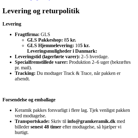
Levering og returpolitik
Levering
Fragtfirma:
GLS
GLS Pakkeshop:
8
5 kr.
GLS Hjemmelevering:
10
5 kr.
Leveringsmuligheder i Danmark:
Leveringstid (lagerførte varer):
2–5 hverdage.
Specialfremstillede varer:
Produktion 2–6 uger (bekræftes
pr. mail).
Tracking:
Du modtager Track & Trace, når pakken er
afsendt.
Forsendelse og emballage
Keramik pakkes forsvarligt i flere lag. Tjek venligst pakken
ved modtagelse.
Transportskade:
Skriv til
info@gramkeramik.dk
med
billeder
senest 48 timer
efter modtagelse, så hjælper vi
hurtigt.