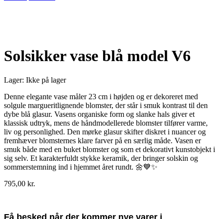
Udsolgt
Solsikker vase blå model V6
Lager:
Ikke på lager
Denne elegante vase måler 23 cm i højden og er dekoreret med
solgule margueritlignende blomster, der står i smuk kontrast til den
dybe blå glasur. Vasens organiske form og slanke hals giver et
klassisk udtryk, mens de håndmodellerede blomster tilfører varme,
liv og personlighed. Den mørke glasur skifter diskret i nuancer og
fremhæver blomsternes klare farver på en særlig måde. Vasen er
smuk både med en buket blomster og som et dekorativt kunstobjekt i
sig selv. Et karakterfuldt stykke keramik, der bringer solskin og
sommerstemning ind i hjemmet året rundt. 🌼💙✨
795,00
kr.
Få besked når der kommer nye varer i