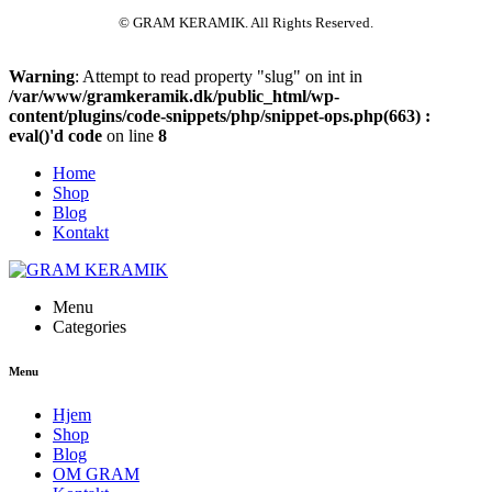
© GRAM KERAMIK. All Rights Reserved.
Warning
: Attempt to read property "slug" on int in
/var/www/gramkeramik.dk/public_html/wp-
content/plugins/code-snippets/php/snippet-ops.php(663) :
eval()'d code
on line
8
Home
Shop
Blog
Kontakt
Menu
Categories
Menu
Hjem
Shop
Blog
OM GRAM