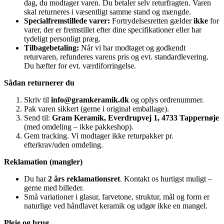
dag, du modtager varen. Du betaler selv returfragten. Varen
skal returneres i væsentligt samme stand og mængde.
Specialfremstillede varer:
Fortrydelsesretten gælder
ikke
for
varer, der er fremstillet efter dine specifikationer eller har
tydeligt personligt præg.
Tilbagebetaling:
Når vi har modtaget og godkendt
returvaren, refunderes varens pris og evt. standardlevering.
Du hæfter for evt. værdiforringelse.
Sådan returnerer du
Skriv til
info@gramkeramik.dk
og oplys ordrenummer.
Pak varen sikkert (gerne i original emballage).
Send til:
Gram Keramik, Everdrupvej 1, 4733 Tappernøje
(med omdeling – ikke pakkeshop).
Gem tracking. Vi modtager ikke returpakker pr.
efterkrav/uden omdeling.
Reklamation (mangler)
Du har
2 års reklamationsret
. Kontakt os hurtigst muligt –
gerne med billeder.
Små variationer i glasur, farvetone, struktur, mål og form er
naturlige ved håndlavet keramik og udgør ikke en mangel.
Pleje og brug