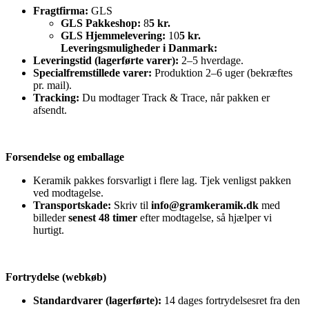
Fragtfirma:
GLS
GLS Pakkeshop:
8
5 kr.
GLS Hjemmelevering:
10
5 kr.
Leveringsmuligheder i Danmark:
Leveringstid (lagerførte varer):
2–5 hverdage.
Specialfremstillede varer:
Produktion 2–6 uger (bekræftes
pr. mail).
Tracking:
Du modtager Track & Trace, når pakken er
afsendt.
Forsendelse og emballage
Keramik pakkes forsvarligt i flere lag. Tjek venligst pakken
ved modtagelse.
Transportskade:
Skriv til
info@gramkeramik.dk
med
billeder
senest 48 timer
efter modtagelse, så hjælper vi
hurtigt.
Fortrydelse (webkøb)
Standardvarer (lagerførte):
14 dages fortrydelsesret fra den