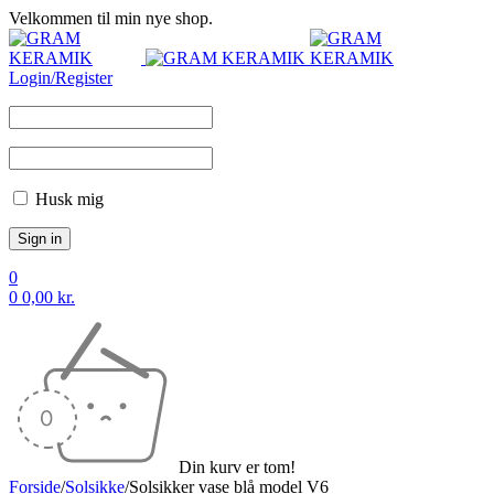
Velkommen til min nye shop.
Login/Register
Husk mig
0
0
0,00
kr.
Din kurv er tom!
Forside
/
Solsikke
/
Solsikker vase blå model V6