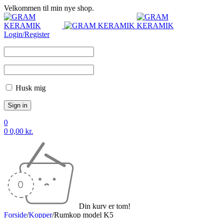
Velkommen til min nye shop.
Login/Register
Husk mig
0
0
0,00
kr.
Din kurv er tom!
Forside
/
Kopper
/
Rumkop model K5