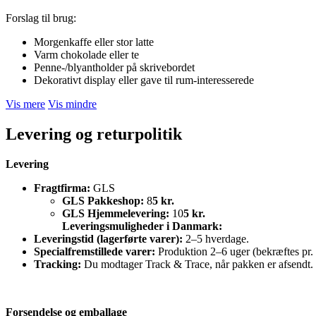
Forslag til brug:
Morgenkaffe eller stor latte
Varm chokolade eller te
Penne-/blyantholder på skrivebordet
Dekorativt display eller gave til rum-interesserede
Vis mere
Vis mindre
Levering og returpolitik
Levering
Fragtfirma:
GLS
GLS Pakkeshop:
8
5 kr.
GLS Hjemmelevering:
10
5 kr.
Leveringsmuligheder i Danmark:
Leveringstid (lagerførte varer):
2–5 hverdage.
Specialfremstillede varer:
Produktion 2–6 uger (bekræftes pr. 
Tracking:
Du modtager Track & Trace, når pakken er afsendt.
Forsendelse og emballage