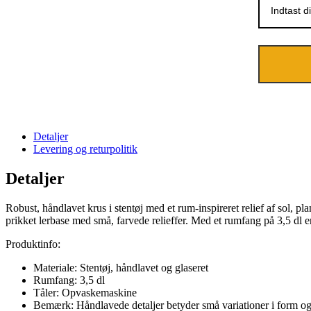
Detaljer
Levering og returpolitik
Detaljer
Robust, håndlavet krus i stentøj med et rum-inspireret relief af sol, 
prikket lerbase med små, farvede relieffer. Med et rumfang på 3,5 dl e
Produktinfo:
Materiale: Stentøj, håndlavet og glaseret
Rumfang: 3,5 dl
Tåler: Opvaskemaskine
Bemærk: Håndlavede detaljer betyder små variationer i form og