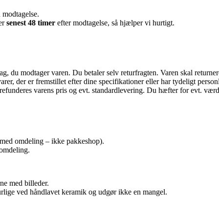
d modtagelse.
er
senest 48 timer
efter modtagelse, så hjælper vi hurtigt.
dag, du modtager varen. Du betaler selv returfragten. Varen skal retur
arer, der er fremstillet efter dine specifikationer eller har tydeligt person
efunderes varens pris og evt. standardlevering. Du hæfter for evt. værd
med omdeling – ikke pakkeshop).
 omdeling.
rne med billeder.
aturlige ved håndlavet keramik og udgør ikke en mangel.