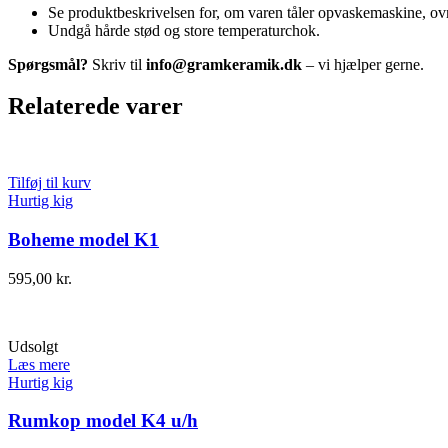
Se produktbeskrivelsen for, om varen tåler opvaskemaskine, o
Undgå hårde stød og store temperaturchok.
Spørgsmål?
Skriv til
info@gramkeramik.dk
– vi hjælper gerne.
Relaterede varer
Tilføj til kurv
Hurtig kig
Boheme model K1
595,00
kr.
Udsolgt
Læs mere
Hurtig kig
Rumkop model K4 u/h