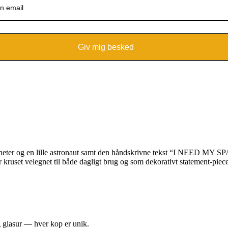
Giv mig besked
planeter og en lille astronaut samt den håndskrivne tekst “I NEED MY SP
r kruset velegnet til både dagligt brug og som dekorativt statement-piece
 glasur — hver kop er unik.