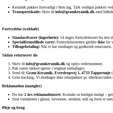
Keramik pakkes forsvarligt i flere lag. Tjek venligst pakken ve
Transportskade:
Skriv til
info@gramkeramik.dk
med billed
Fortrydelse (webkøb)
Standardvarer (lagerførte):
14 dages fortrydelsesret fra den 
Specialfremstillede varer:
Fortrydelsesretten gælder
ikke
for v
Tilbagebetaling:
Når vi har modtaget og godkendt returvaren, r
Sådan returnerer du
Skriv til
info@gramkeramik.dk
og oplys ordrenummer.
Pak varen sikkert (gerne i original emballage).
Send til:
Gram Keramik, Everdrupvej 1, 4733 Tappernøje
(
Gem tracking. Vi modtager ikke returpakker pr. efterkrav/uden
Reklamation (mangler)
Du har
2 års reklamationsret
. Kontakt os hurtigst muligt – ge
Små variationer i glasur, farvetone, struktur, mål og form er n
Pleje og brug