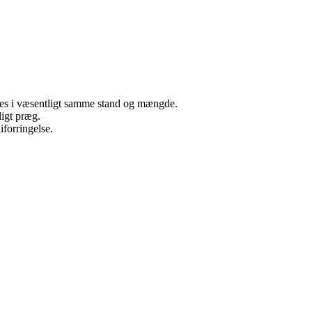
neres i væsentligt samme stand og mængde.
ligt præg.
iforringelse.