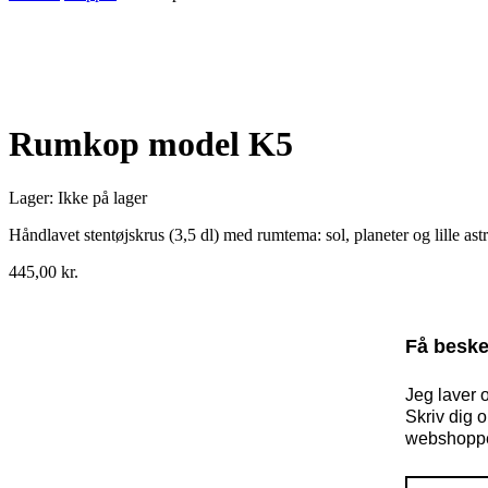
Udsolgt
Rumkop model K5
Lager:
Ikke på lager
Håndlavet stentøjskrus (3,5 dl) med rumtema: sol, planeter og lille
445,00
kr.
Få beske
Jeg laver 
Skriv dig 
webshopp