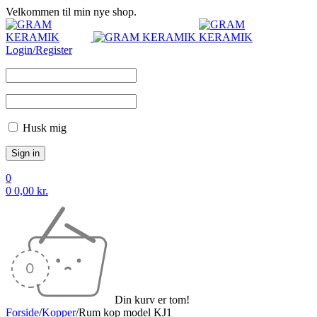
Velkommen til min nye shop.
Login/Register
Husk mig
0
0
0,00
kr.
Din kurv er tom!
Forside
/
Kopper
/
Rum kop model KJ1