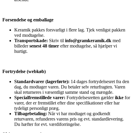
Forsendelse og emballage
Keramik pakkes forsvarligt i flere lag. Tjek venligst pakken
ved modtagelse.
Transportskade:
Skriv til
info@gramkeramik.dk
med
billeder
senest 48 timer
efter modtagelse, så hjælper vi
hurtigt.
Fortrydelse (webkøb)
Standardvarer (lagerførte):
14 dages fortrydelsesret fra den
dag, du modtager varen. Du betaler selv returfragten. Varen
skal returneres i væsentligt samme stand og mængde.
Specialfremstillede varer:
Fortrydelsesretten gælder
ikke
for
varer, der er fremstillet efter dine specifikationer eller har
tydeligt personligt præg.
Tilbagebetaling:
Når vi har modtaget og godkendt
returvaren, refunderes varens pris og evt. standardlevering.
Du hæfter for evt. værdiforringelse.