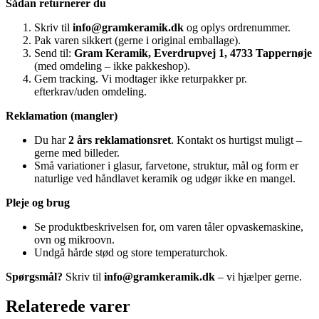
Sådan returnerer du
Skriv til
info@gramkeramik.dk
og oplys ordrenummer.
Pak varen sikkert (gerne i original emballage).
Send til:
Gram Keramik, Everdrupvej 1, 4733 Tappernøje
(med omdeling – ikke pakkeshop).
Gem tracking. Vi modtager ikke returpakker pr.
efterkrav/uden omdeling.
Reklamation (mangler)
Du har
2 års reklamationsret
. Kontakt os hurtigst muligt –
gerne med billeder.
Små variationer i glasur, farvetone, struktur, mål og form er
naturlige ved håndlavet keramik og udgør ikke en mangel.
Pleje og brug
Se produktbeskrivelsen for, om varen tåler opvaskemaskine,
ovn og mikroovn.
Undgå hårde stød og store temperaturchok.
Spørgsmål?
Skriv til
info@gramkeramik.dk
– vi hjælper gerne.
Relaterede varer