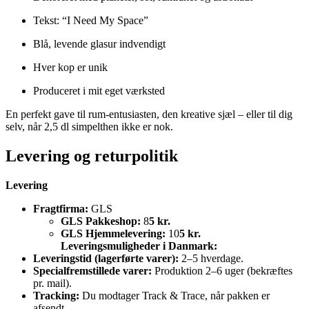
Tekst: “I Need My Space”
Blå, levende glasur indvendigt
Hver kop er unik
Produceret i mit eget værksted
En perfekt gave til rum-entusiasten, den kreative sjæl – eller til dig
selv, når 2,5 dl simpelthen ikke er nok.
Levering og returpolitik
Levering
Fragtfirma:
GLS
GLS Pakkeshop:
8
5 kr.
GLS Hjemmelevering:
10
5 kr.
Leveringsmuligheder i Danmark:
Leveringstid (lagerførte varer):
2–5 hverdage.
Specialfremstillede varer:
Produktion 2–6 uger (bekræftes
pr. mail).
Tracking:
Du modtager Track & Trace, når pakken er
afsendt.