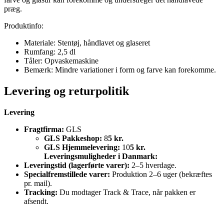
præg.
Produktinfo:
Materiale: Stentøj, håndlavet og glaseret
Rumfang: 2,5 dl
Tåler: Opvaskemaskine
Bemærk: Mindre variationer i form og farve kan forekomme.
Levering og returpolitik
Levering
Fragtfirma:
GLS
GLS Pakkeshop:
8
5 kr.
GLS Hjemmelevering:
10
5 kr.
Leveringsmuligheder i Danmark:
Leveringstid (lagerførte varer):
2–5 hverdage.
Specialfremstillede varer:
Produktion 2–6 uger (bekræftes
pr. mail).
Tracking:
Du modtager Track & Trace, når pakken er
afsendt.