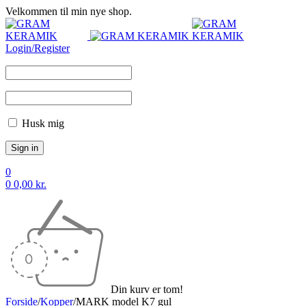
Velkommen til min nye shop.
Login/Register
Husk mig
0
0
0,00
kr.
Din kurv er tom!
Forside
/
Kopper
/
MARK model K7 gul