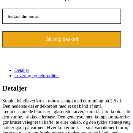
Giv mig besked
Detaljer
Levering og returpolitik
Detaljer
Smukt, håndlavet krus i robust stentøj med et rumfang på 2,5 dl.
Den nederste del er dekoreret med et tæt bånd af små,
tredimensionelle blomster i glaserede farver, som står i fin kontrast til
den varme, prikkede lerbase. Den generøse, men kompakte størrelse
gør kruset velegnet til kaffe, te eller kakao, og den tykke stentøjsvæg
holder godt på varmen. Hver kop er unik — små variationer i form,
farve og glasur kan forekomme og understreger det håndlavede