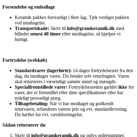
Forsendelse og emballage
Keramik pakkes forsvarligt i flere lag. Tjek venligst pakken
ved modtagelse.
Transportskade:
Skriv til
info@gramkeramik.dk
med
billeder
senest 48 timer
efter modtagelse, så hjælper vi
hurtigt.
Fortrydelse (webkøb)
Standardvarer (lagerførte):
14 dages fortrydelsesret fra den
dag, du modtager varen. Du betaler selv returfragten. Varen
skal returneres i væsentligt samme stand og mængde.
Specialfremstillede varer:
Fortrydelsesretten gælder
ikke
for
varer, der er fremstillet efter dine specifikationer eller har
tydeligt personligt præg.
Tilbagebetaling:
Når vi har modtaget og godkendt
returvaren, refunderes varens pris og evt. standardlevering.
Du hæfter for evt. værdiforringelse.
Sådan returnerer du
Skriv til
info@gramkeramik.dk
og oplys ordrenummer.