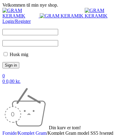
Velkommen til min nye shop.
Login/Register
Husk mig
0
0
0,00
kr.
Din kurv er tom!
Forside
/
Komplet Gram
/
Komplet Gram model SS5 lyserød