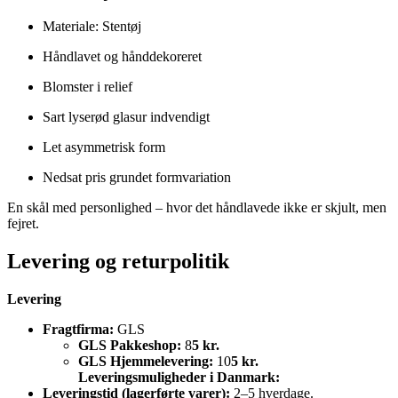
Materiale: Stentøj
Håndlavet og hånddekoreret
Blomster i relief
Sart lyserød glasur indvendigt
Let asymmetrisk form
Nedsat pris grundet formvariation
En skål med personlighed – hvor det håndlavede ikke er skjult, men
fejret.
Levering og returpolitik
Levering
Fragtfirma:
GLS
GLS Pakkeshop:
8
5 kr.
GLS Hjemmelevering:
10
5 kr.
Leveringsmuligheder i Danmark:
Leveringstid (lagerførte varer):
2–5 hverdage.