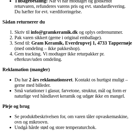
Tilbagebetaling:
Når vi har modtaget og godkendt
returvaren, refunderes varens pris og evt. standardlevering.
Du hæfter for evt. værdiforringelse.
Sådan returnerer du
Skriv til
info@gramkeramik.dk
og oplys ordrenummer.
Pak varen sikkert (gerne i original emballage).
Send til:
Gram Keramik, Everdrupvej 1, 4733 Tappernøje
(med omdeling – ikke pakkeshop).
Gem tracking. Vi modtager ikke returpakker pr.
efterkrav/uden omdeling.
Reklamation (mangler)
Du har
2 års reklamationsret
. Kontakt os hurtigst muligt –
gerne med billeder.
Små variationer i glasur, farvetone, struktur, mål og form er
naturlige ved håndlavet keramik og udgør ikke en mangel.
Pleje og brug
Se produktbeskrivelsen for, om varen tåler opvaskemaskine,
ovn og mikroovn.
Undgå hårde stød og store temperaturchok.