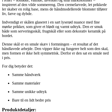
i relief – solsikke, valmue, lavendel og små markblomster –
inspireret af den vilde sommereng. Den cremefarvede, let prikkede
ler skaber en rolig base, mens de håndmodellerede blomster tilfører
liv, farve og dybde.
Indvendigt er skålen glaseret i en sart lyserød nuance med fine
mørke prikker, som giver et blødt og varmt udtryk. Den er smuk
både som serveringsskål, frugtskål eller som dekorativ keramik på
bordet.
Denne skål er en smule skæv i formningen – et resultat af det
håndlavede arbejde. Den vipper ikke og fungerer helt som den skal,
men formen er ikke helt symmetrisk. Derfor er den sat en smule ned
i pris.
For dig betyder det:
Samme håndværk
Samme materialer
Samme unikke udtryk
Bare til en lidt bedre pris
Produktdetaljer: