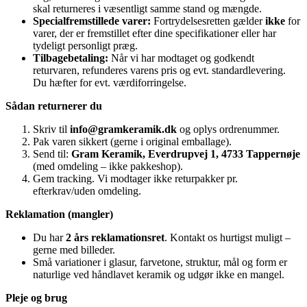
skal returneres i væsentligt samme stand og mængde.
Specialfremstillede varer:
Fortrydelsesretten gælder
ikke
for
varer, der er fremstillet efter dine specifikationer eller har
tydeligt personligt præg.
Tilbagebetaling:
Når vi har modtaget og godkendt
returvaren, refunderes varens pris og evt. standardlevering.
Du hæfter for evt. værdiforringelse.
Sådan returnerer du
Skriv til
info@gramkeramik.dk
og oplys ordrenummer.
Pak varen sikkert (gerne i original emballage).
Send til:
Gram Keramik, Everdrupvej 1, 4733 Tappernøje
(med omdeling – ikke pakkeshop).
Gem tracking. Vi modtager ikke returpakker pr.
efterkrav/uden omdeling.
Reklamation (mangler)
Du har
2 års reklamationsret
. Kontakt os hurtigst muligt –
gerne med billeder.
Små variationer i glasur, farvetone, struktur, mål og form er
naturlige ved håndlavet keramik og udgør ikke en mangel.
Pleje og brug