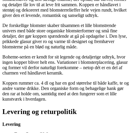
og detaljer får lov til at leve frit sammen. Koppen er håndlavet i
stentøj og dekoreret med blomsterrelieffer hele vejen rundt, hvilket
giver den et levende, romantisk og sanseligt udtryk.
De forskellige blomster skaber tilsammen et lille blomstrende
univers med både store organiske blomsterformer og små fine
detaljer, der gør koppen spændende at gå på opdagelse i. Den lyse,
prikkede glasur giver ro og varme til designet og fremhæver
blomsterne på en blød og naturlig måde.
Boheme-serien er kendt for sit legende og detaljerige udtryk, hvor
ingen kopper bliver helt ens. Variationer i blomsterplacering, glasur
og former vil derfor naturligt forekomme – netop dét er en del af
charmen ved håndlavet keramik.
Koppen rummer ca. 4 dl og har en god størrelse til både kaffe, te og
andre varme drikke. Den organiske form og behagelige hank gør
den rar at holde om, samtidig med at den fungerer som et lille
kunstværk i hverdagen.
Levering og returpolitik
Levering