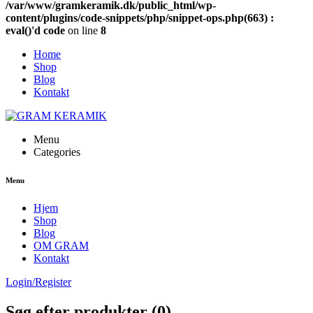
/var/www/gramkeramik.dk/public_html/wp-
content/plugins/code-snippets/php/snippet-ops.php(663) :
eval()'d code
on line
8
Home
Shop
Blog
Kontakt
Menu
Categories
Menu
Hjem
Shop
Blog
OM GRAM
Kontakt
Login/Register
Søg efter produkter (
0
)