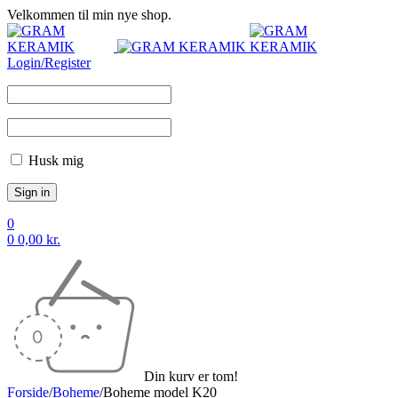
Velkommen til min nye shop.
Login/Register
Husk mig
0
0
0,00
kr.
Din kurv er tom!
Forside
/
Boheme
/
Boheme model K20