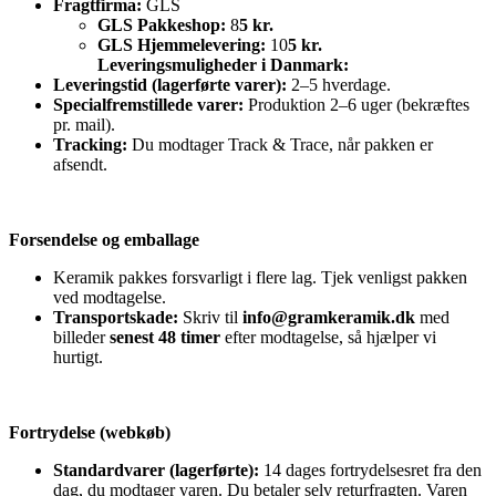
Fragtfirma:
GLS
GLS Pakkeshop:
8
5 kr.
GLS Hjemmelevering:
10
5 kr.
Leveringsmuligheder i Danmark:
Leveringstid (lagerførte varer):
2–5 hverdage.
Specialfremstillede varer:
Produktion 2–6 uger (bekræftes
pr. mail).
Tracking:
Du modtager Track & Trace, når pakken er
afsendt.
Forsendelse og emballage
Keramik pakkes forsvarligt i flere lag. Tjek venligst pakken
ved modtagelse.
Transportskade:
Skriv til
info@gramkeramik.dk
med
billeder
senest 48 timer
efter modtagelse, så hjælper vi
hurtigt.
Fortrydelse (webkøb)
Standardvarer (lagerførte):
14 dages fortrydelsesret fra den
dag, du modtager varen. Du betaler selv returfragten. Varen